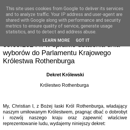
This site uses cookies from Google to deliver its services
and to analyze traffic. Your IP address and user-agent are
shared with Google along with performance and security
metrics to ensure quality of service, generate usage
statistics, and to detect and address abuse.
9 września 2024
DEKRET KRÓLEWSKI z dnia
LEARN MORE
GOT IT
09.09.2024 r. w sprawie ustalenia dnia
wyborów do Parlamentu Krajowego
Królestwa Rothenburga
Dekret Królewski
Królestwo Rothenburga
My, Christian I, z Bożej łaski Król Rothenburga, władający
naszym umiłowanym Królestwem, pragnąc dbać o dobrobyt
i rozwój naszego kraju oraz zapewnić właściwe
reprezentowanie ludu, wydajemy niniejszy dekret: